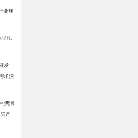
行业规
体呈现
。
健发
需求没
白酒消
朝阳产