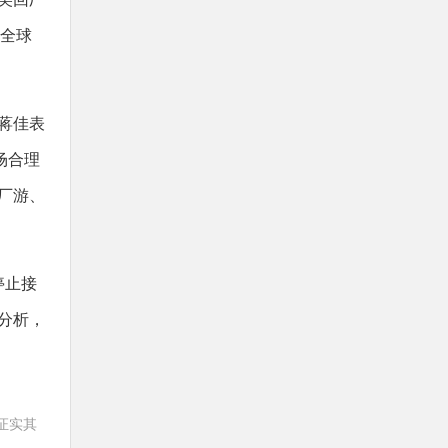
美全球
蒋佳表
场合理
厂游、
停止接
士分析，
证实其