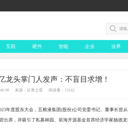
互联
硬件
智能
企业
业界
000亿龙头掌门人发声：不盲目求增！
46:08
来源：证券之星
阅读量：13142
开2023年度股东大会，五粮液集团(股份)公司党委书记、董事长曾
管出席，并吸引了私募林园、前海开源基金首席经济学家杨德龙