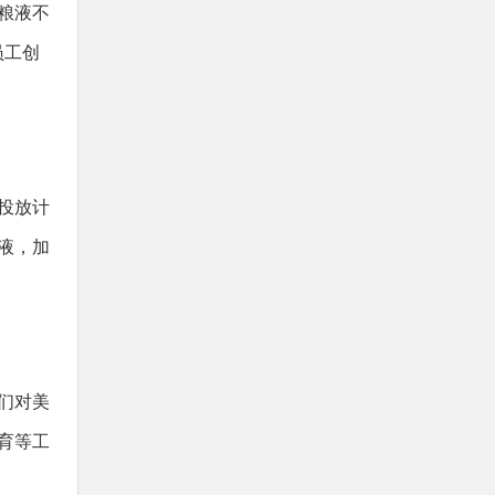
粮液不
员工创
投放计
粮液，加
人们对美
育等工