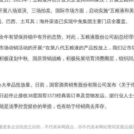
转，开展八场巡演、三场拍卖。国际市场方面，启动实施“五粮液和
利、巴西、土耳其；海外渠道已实现中免集团主要门店全覆盖。
全年有望保持稳中有升的态势。对此，五粮液股份公司副总经理
市场动销活动的开展:“在第八代五粮液的产品投放上，我们让市
积极谋划中秋、国庆营销战略，积极拓展培育消费圈层，组织回
核心大单品投放量。日前，国窖酒类销售股份有限公司发布《关于
日起停止接收38度国窖1573经典装订单及货物发运。据行业人
，可能是淡季控货挺价的举措，也有助于经销商去库存。
递更多企业信息之目的，不代表本网观点，亦不代表本网站赞同其观点或