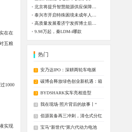
北京将提升智慧能源供应保障能力
泰兴市开启特殊困境未成年人关爱
高质量发展看济宁发挥博士后工作
9.98万起，秦LDM-i哪款
实在在
对五粮
热门
安乃达IPO：深耕两轮车电驱
1
碳博会释放绿色创业新机遇：箱
2
1000
BYDSHARK实车亮相造型
3
我在现场·照片背后的故事丨“
4
佰源装备再三冲刺，清仓式分红
5
粮液实现
宝马"新世代"第六代动力电池
6