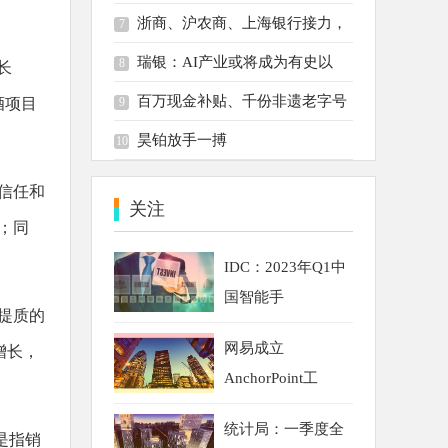
浙商、沪农商、上海银行接力，
7
瑞银：AI产业或将成为有史以
8
长
百万现金补贴、千份非遗老字号
酒项目
9
昊铂放手一搏
10
信任和
关注
；同
IDC：2023年Q1中
国智能手
提质的
网易成立
增长，
AnchorPoint工
统计局：一季度全
是指销