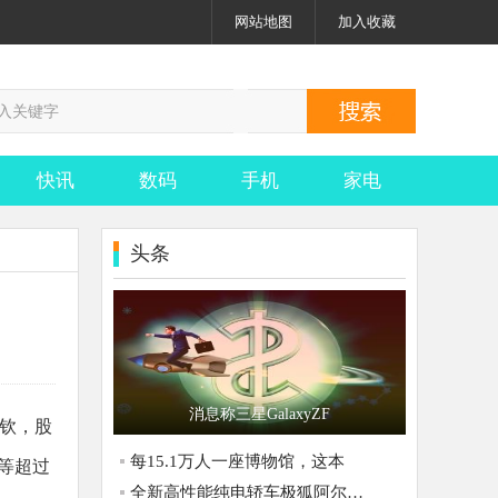
网站地图
加入收藏
快讯
数码
手机
家电
头条
消息称三星GalaxyZF
从钦，股
每15.1万人一座博物馆，这本
等超过
全新高性能纯电轿车极狐阿尔法S