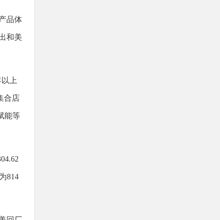
产品体
出和美
年以上
集合店
赋能等
.62
814
和美回厂