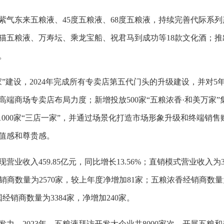
紫气东来五粮液、45度五粮液、68度五粮液，持续完善代际系列
猫五粮液、万寿坛、乘龙宝船、祝君马到成功等18款文化酒；推
。
”建设，2024年完成所有专卖店第五代门头的升级建设，并对5
端商场专卖店布局力度；新增投放500家“五粮浓香·和美万家”
1000家“三店一家”，并通过场景化打造市场形象升级和终端销售
值感和尊贵感。
业收入459.85亿元，同比增长13.56%；直销模式营业收入为304
经销商数量为2570家，较上年度净增加81家；五粮浓香经销商数量为
销商数量为3384家，净增加240家。
力。2023年，五粮液拜访开发大企业共8000家次，开展五粮