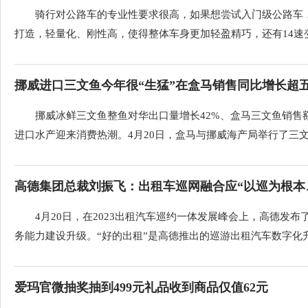
骑行对公路车的专业性要求很高，如果想尝试入门级公路车，喜
打造，轻量化、刚性高，使得整体车身更加轻盈精巧，还有14速变速
挪威进口三文鱼今年很“生猛”在盒马销售同比增长超
挪威冰鲜三文鱼整鱼对华出口量增长42%、盒马三文鱼销售额
进口水产迎来消费热潮。4月20日，盒马与挪威海产局举行了三文鱼
高德集团总裁刘振飞：出租车巡网融合应“以巡为根本
4月20日，在2023出租汽车巡约一体发展峰会上，高德发布
务能力建设升级。“好的出租”是高德推出的巡游出租汽车数字化升级
爱玛官微抽奖抽到499元礼品收到商品仅值62元