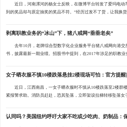
近日，河南漯河的杨女士反映，在微博平台转发了爱玛电动车
到的奖品却与原定抽奖的奖品不符。“经历过发不了货，让我换货，
剥离职教业务的“冰山”下，猪八戒网“垂垂老矣”
去年10月，老牌综合型数字化企业服务平台猪八戒网向港交
书，披露最新一期业绩。招股书中提到，在2017年涉足的职教业务
女子晒衣服不慎10楼跌落悬挂2楼现场可怕：官方提醒提
近日，江西南昌，一女子晒衣服时不慎从10楼跌落至2楼群
紧报警求助。消防员赶赴，恐其坠落，立即架设拉梯转移坠落女子。
认同吗？美国纽约呼吁大家不吃或少吃肉、奶制品：保护