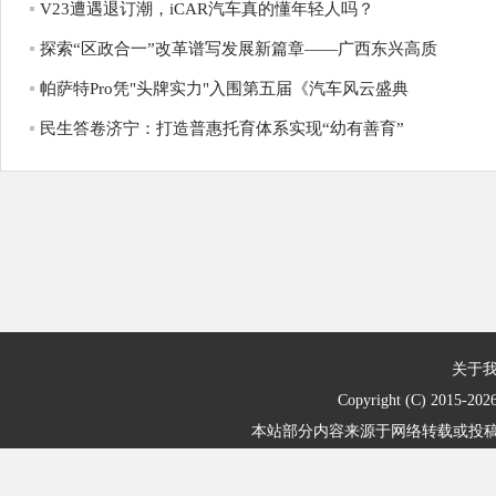
V23遭遇退订潮，iCAR汽车真的懂年轻人吗？
探索“区政合一”改革谱写发展新篇章——广西东兴高质
帕萨特Pro凭"头牌实力"入围第五届《汽车风云盛典
民生答卷济宁：打造普惠托育体系实现“幼有善育”
关于
Copyright (C) 2015-
202
本站部分内容来源于网络转载或投稿，不